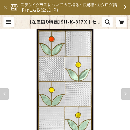
ステンドグラスについてのご相談・お見積・カタログ請
求は
こちら
(公式HP)
【在庫限り特価】SH-K-317X | セブ
ンホーム ステンドグラス専門メーカ
ー 公式オンラインショップ