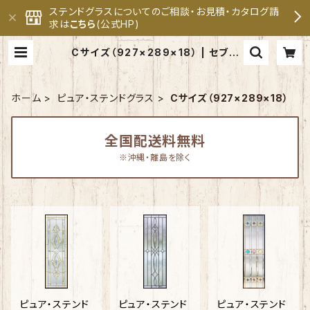
ステンドグラスについてのご相談・お見積・カタログ請
求は
こちら
(公式HP)
Cサイズ（927×289×18） | セブン
ホーム ステンドグラス専門メーカ
ー 公式オンラインショップ
ホーム
ピュア・ステンドグラス
Cサイズ（927×289×18）
全国配送料無料
※沖縄・離島を除く
ピュア・ステンド
ピュア・ステンド
ピュア・ステンド