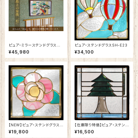
ピュア・ミラーステンドグラス
ピュア・ステンドグラスSH-E23
最上の「松」SH-PR02
¥45,980
¥34,100
【NEW】ピュア・ステンドグラスS
【在庫限り特価】ピュア・ステンド
H-D53
グラスSH-E-GL43
¥19,800
¥16,500