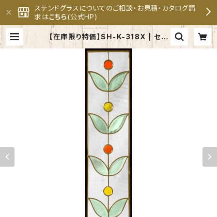
ステンドグラスについてのご相談・お見積・カタログ請
求は
こちら
(公式HP)
【在庫限り特価】SH-K-318X | セブ
ンホーム ステンドグラス専門メーカ
ー 公式オンラインショップ