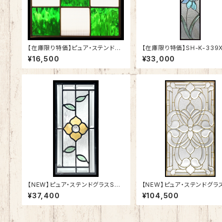
【在庫限り特価】ピュア・ステンドグ
【在庫限り特価】SH-K-339
ラスSH-E115
¥16,500
¥33,000
【NEW】ピュア・ステンドグラスSH-
【NEW】ピュア・ステンドグラス
K19
A50
¥37,400
¥104,500