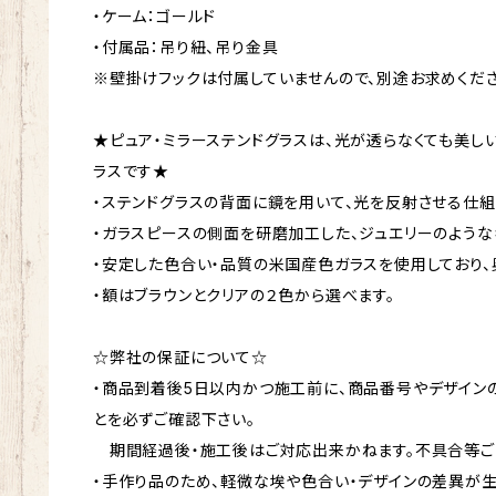
・ケーム：ゴールド
・付属品：吊り紐、吊り金具
※壁掛けフックは付属していませんので、別途お求めくだ
★ピュア・ミラーステンドグラスは、光が透らなくても美し
ラスです★
・ステンドグラスの背面に鏡を用いて、光を反射させる仕組
・ガラスピースの側面を研磨加工した、ジュエリーのような
・安定した色合い・品質の米国産色ガラスを使用しており、
・額はブラウンとクリアの２色から選べます。
☆弊社の保証について☆
・商品到着後5日以内かつ施工前に、商品番号やデザイン
とを必ずご確認下さい。
期間経過後・施工後はご対応出来かねます。不具合等ご
・手作り品のため、軽微な埃や色合い・デザインの差異が