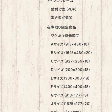
アイアンフレーム
壁付け型（PDP）
置き型（PSD）
在庫限り限定商品
ワケあり特価商品
Aサイズ（913×480×18）
Bサイズ（1625×480×20）
Cサイズ（927×289×18）
Dサイズ（200×200×18）
Eサイズ（300×300×18）
Fサイズ（400×400×18）
Gサイズ（913×177×18）
Jサイズ（1625×177×20）