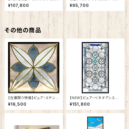
H-A51
¥107,800
¥95,700
その他の商品
【在庫限り特価】ピュア・ステンド
【NEW】ピュア・ベネチアンステ
グラスSH-E-GL65
ンドグラスSH-VA03
¥16,500
¥151,800