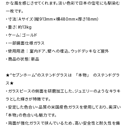
かな風を感じさせてくれます。淡い色彩で日本の住宅にも馴染む
一枚です。
・寸法：Aサイズ（縦913mm×横480mm×厚さ18mm）
・重さ：約13kg
・ケーム：ゴールド
・一部鏡面仕様ガラス
・使用用途 ： 室内ドア、壁への埋込、ウッドデッキなど屋外
・商品の状態：新品
★“セブンホーム”のステンドグラスは 「本物」 のステンドグラ
ス★
・ガラスピースの側面を研磨加工した、ジュエリーのようなキラキ
ラとした輝きが特徴です。
・安定した色合い・品質の米国産色ガラスを使用しており、奥深い
「本物」の色合いも魅力です。
・両面が強化ガラスで挟んでいるため、高い安全性と耐久性を備