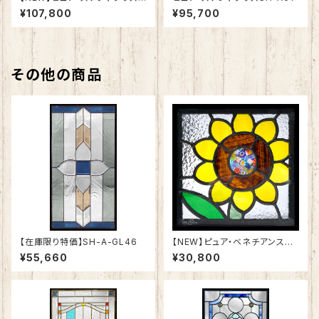
H-A51
¥107,800
¥95,700
その他の商品
【在庫限り特価】SH-A-GL46
【NEW】ピュア・ベネチアンステ
ンドグラスSH-VD11
¥55,660
¥30,800