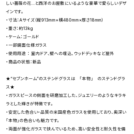
しい薔薇の花…と西洋のお屋敷にいるような豪華で愛らしいデザ
インです。
・寸法：Aサイズ（縦913mm×横480mm×厚さ18mm）
・重さ：約13kg
・ケーム：ゴールド
・一部鏡面仕様ガラス
・使用用途 ： 室内ドア、壁への埋込、ウッドデッキなど屋外
・商品の状態：新品
★“セブンホーム”のステンドグラスは 「本物」 のステンドグラ
ス★
・ガラスピースの側面を研磨加工した、ジュエリーのようなキラキ
ラとした輝きが特徴です。
・安定した色合い・品質の米国産色ガラスを使用しており、奥深い
「本物」の色合いも魅力です。
・両面が強化ガラスで挟んでいるため、高い安全性と耐久性を備