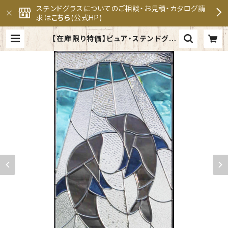
ステンドグラスについてのご相談・お見積・カタログ請
求は
こちら
(公式HP)
【在庫限り特価】ピュア・ステンドグラ
スSH-A22 | セブンホーム ステン
ドグラス専門メーカー 公式オンライ
ンショップ