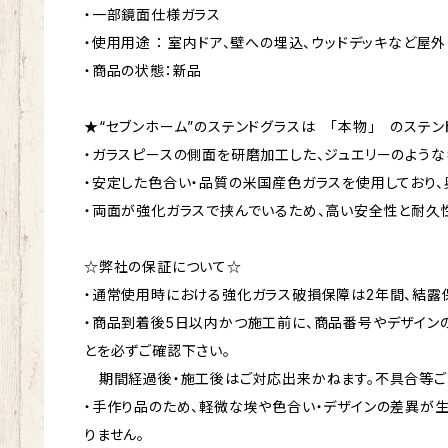
・一部鏡面仕様ガラス
・使用用途 ： 室内ドア、壁への埋込、ウッドデッキなど屋外
・商品の状態：新品
★“セブンホーム”のステンドグラスは 「本物」 のステン
・ガラスピースの側面を研磨加工した、ジュエリーのような
・安定した色合い・品質の米国産色ガラスを使用しており、
・両面が強化ガラスで挟んでいるため、高い安全性と耐久
☆弊社の保証について☆
・通常使用時における強化ガラス破損保障は2年間、結露保
・商品到着後5日以内かつ施工前に、商品番号やデザイン
とを必ずご確認下さい。
期間経過後・施工後はご対応出来かねます。不具合等ご
・手作り品のため、軽微な埃や色合い・デザインの差異が
りません。