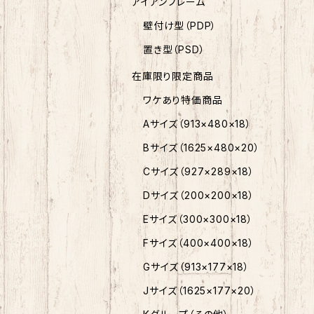
アイアンフレーム
壁付け型（PDP）
置き型（PSD）
在庫限り限定商品
ワケあり特価商品
Aサイズ（913×480×18）
Bサイズ（1625×480×20）
Cサイズ（927×289×18）
Dサイズ（200×200×18）
Eサイズ（300×300×18）
Fサイズ（400×400×18）
Gサイズ（913×177×18）
Jサイズ（1625×177×20）