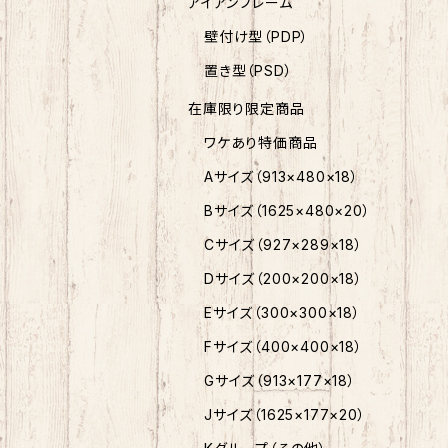
アイアンフレーム
壁付け型（PDP）
置き型（PSD）
在庫限り限定商品
ワケあり特価商品
Aサイズ（913×480×18）
Bサイズ（1625×480×20）
Cサイズ（927×289×18）
Dサイズ（200×200×18）
Eサイズ（300×300×18）
Fサイズ（400×400×18）
Gサイズ（913×177×18）
Jサイズ（1625×177×20）