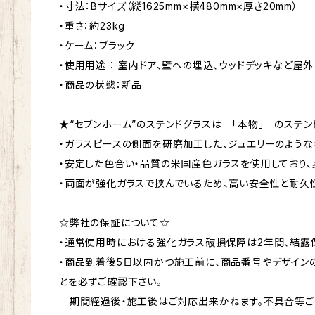
・寸法：Bサイズ（縦1625mm×横480mm×厚さ20mm）
・重さ：約23kg
・ケーム：ブラック
・使用用途 ： 室内ドア、壁への埋込、ウッドデッキなど屋外
・商品の状態：新品
★“セブンホーム”のステンドグラスは 「本物」 のステン
・ガラスピースの側面を研磨加工した、ジュエリーのような
・安定した色合い・品質の米国産色ガラスを使用しており、
・両面が強化ガラスで挟んでいるため、高い安全性と耐久
☆弊社の保証について☆
・通常使用時における強化ガラス破損保障は2年間、結露保
・商品到着後5日以内かつ施工前に、商品番号やデザイン
とを必ずご確認下さい。
期間経過後・施工後はご対応出来かねます。不具合等ご