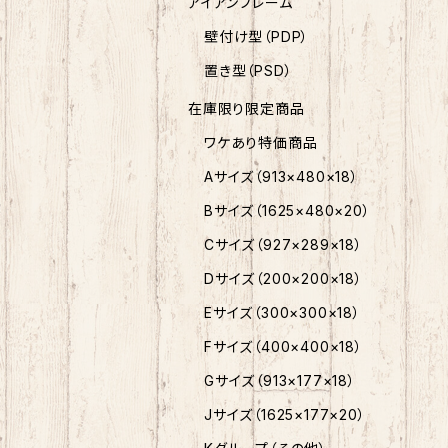
アイアンフレーム
壁付け型（PDP）
置き型（PSD）
在庫限り限定商品
ワケあり特価商品
Aサイズ（913×480×18）
Bサイズ（1625×480×20）
Cサイズ（927×289×18）
Dサイズ（200×200×18）
Eサイズ（300×300×18）
Fサイズ（400×400×18）
Gサイズ（913×177×18）
Jサイズ（1625×177×20）