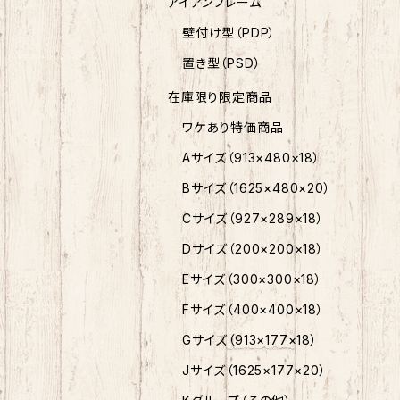
アイアンフレーム
壁付け型（PDP）
置き型（PSD）
在庫限り限定商品
ワケあり特価商品
Aサイズ（913×480×18）
Bサイズ（1625×480×20）
Cサイズ（927×289×18）
Dサイズ（200×200×18）
Eサイズ（300×300×18）
Fサイズ（400×400×18）
Gサイズ（913×177×18）
Jサイズ（1625×177×20）