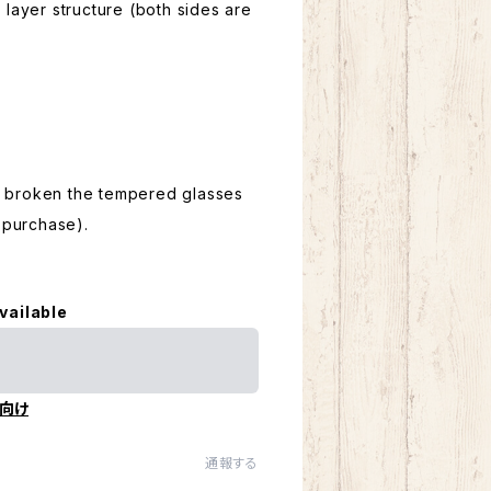
ayer structure (both sides are
n broken the tempered glasses
m purchase).
vailable
向け
通報する