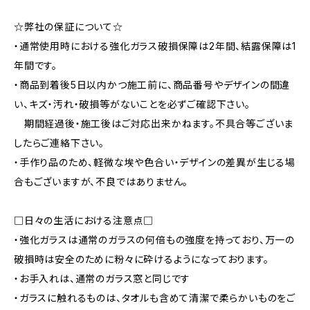
☆弊社の保証について☆
・通常使用時における強化ガラス破損保障は2年間、結露保障は1
年間です。
・商品到着後5日以内かつ施工前に、商品番号やデザインの間違
い、キズ・汚れ・破損等がないことを必ずご確認下さい。
期間経過後・施工後はご対応出来かねます。不具合等ございま
したらご連絡下さい。
・手作り品のため、軽微な埃や色合い・デザインの差異が生じる場
合もございますが、不良ではありません。
□日々の生活における注意点□
・強化ガラスは通常のガラスの何倍もの強度を持っており、万一の
破損時は安全のために粉々に砕けるようになっております。
・お手入れは、通常のガラス窓と同じです
・ガラスに触れるものは、タオルも含めて清潔で柔らかいものをご