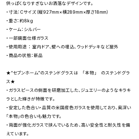
供っぽくなりすぎないお洒落なデザインです。
・寸法：Cサイズ（縦927mm×横289mm×厚さ18mm）
・重さ：約8kg
・ケーム：シルバー
・一部鏡面仕様ガラス
・使用用途 ： 室内ドア、壁への埋込、ウッドデッキなど屋外
・商品の状態：新品
★“セブンホーム”のステンドグラスは 「本物」 のステンドグラ
ス★
・ガラスピースの側面を研磨加工した、ジュエリーのようなキラキ
ラとした輝きが特徴です。
・安定した色合い・品質の米国産色ガラスを使用しており、奥深い
「本物」の色合いも魅力です。
・両面が強化ガラスで挟んでいるため、高い安全性と耐久性を備
えています。