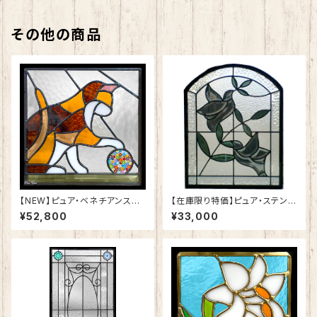
その他の商品
【NEW】ピュア・ベネチアンステ
【在庫限り特価】ピュア・ステンド
ンドグラスSH-VE12
グラスSH-K07
¥52,800
¥33,000