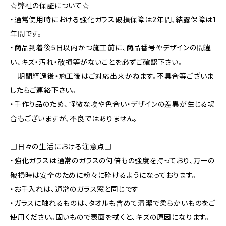
☆弊社の保証について☆
・通常使用時における強化ガラス破損保障は2年間、結露保障は1
年間です。
・商品到着後5日以内かつ施工前に、商品番号やデザインの間違
い、キズ・汚れ・破損等がないことを必ずご確認下さい。
期間経過後・施工後はご対応出来かねます。不具合等ございま
したらご連絡下さい。
・手作り品のため、軽微な埃や色合い・デザインの差異が生じる場
合もございますが、不良ではありません。
□日々の生活における注意点□
・強化ガラスは通常のガラスの何倍もの強度を持っており、万一の
破損時は安全のために粉々に砕けるようになっております。
・お手入れは、通常のガラス窓と同じです
・ガラスに触れるものは、タオルも含めて清潔で柔らかいものをご
使用ください。固いもので表面を拭くと、キズの原因になります。