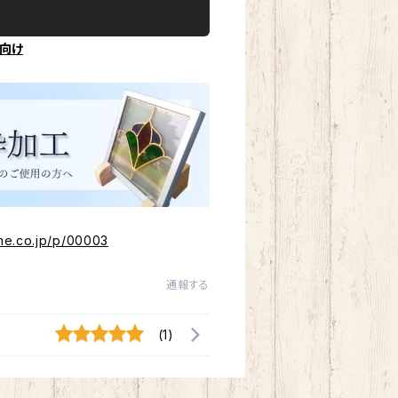
向け
me.co.jp/p/00003
通報する
(1)