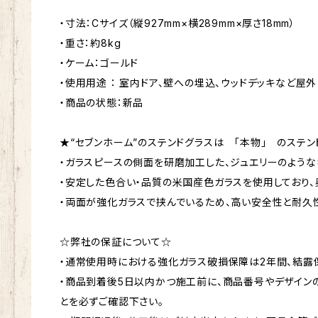
・寸法：Cサイズ（縦927mm×横289mm×厚さ18mm）
・重さ：約8kg
・ケーム：ゴールド
・使用用途 ： 室内ドア、壁への埋込、ウッドデッキなど屋外
・商品の状態：新品
★“セブンホーム”のステンドグラスは 「本物」 のステン
・ガラスピースの側面を研磨加工した、ジュエリーのような
・安定した色合い・品質の米国産色ガラスを使用しており、
・両面が強化ガラスで挟んでいるため、高い安全性と耐久
☆弊社の保証について☆
・通常使用時における強化ガラス破損保障は2年間、結露保
・商品到着後5日以内かつ施工前に、商品番号やデザイン
とを必ずご確認下さい。