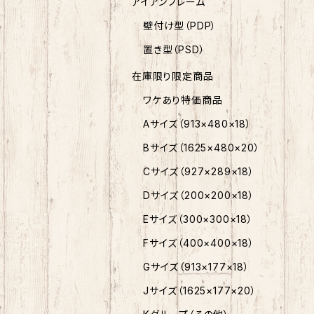
アイアンフレーム
壁付け型（PDP）
置き型（PSD）
在庫限り限定商品
ワケあり特価商品
Aサイズ（913×480×18）
Bサイズ（1625×480×20）
Cサイズ（927×289×18）
Dサイズ（200×200×18）
Eサイズ（300×300×18）
Fサイズ（400×400×18）
Gサイズ（913×177×18）
Jサイズ（1625×177×20）