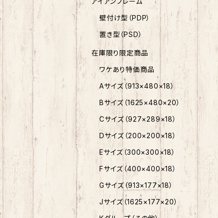
アイアンフレーム
壁付け型（PDP）
置き型（PSD）
在庫限り限定商品
ワケあり特価商品
Aサイズ（913×480×18）
Bサイズ（1625×480×20）
Cサイズ（927×289×18）
Dサイズ（200×200×18）
Eサイズ（300×300×18）
Fサイズ（400×400×18）
Gサイズ（913×177×18）
Jサイズ（1625×177×20）