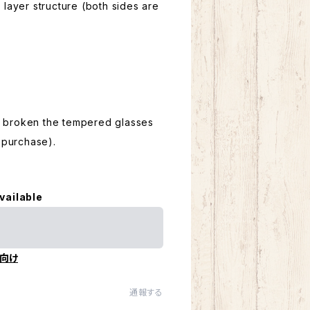
ayer structure (both sides are
n broken the tempered glasses
m purchase).
vailable
向け
通報する