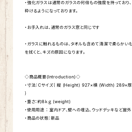
・強化ガラスは通常のガラスの何倍もの強度を持っており
砕けるようになっております。
・お手入れは、通常のガラス窓と同じです
・ガラスに触れるものは、タオルも含めて清潔で柔らかい
を拭くと、キズの原因になります。
◇商品概要(Introduction)◇
・寸法：Cサイズ｛ 縦 (Height) 927×横 (Width) 289×厚さ
｝
・重さ：約8ｋｇ (weight)
・使用用途 ： 室内ドア、壁への埋込、ウッドデッキなど屋外
・商品の状態：新品