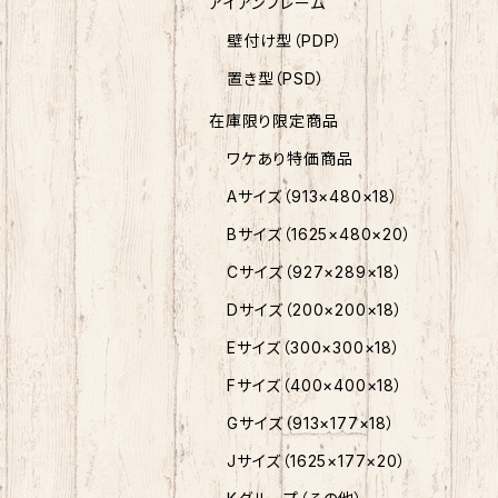
アイアンフレーム
壁付け型（PDP）
置き型（PSD）
在庫限り限定商品
ワケあり特価商品
Aサイズ（913×480×18）
Bサイズ（1625×480×20）
Cサイズ（927×289×18）
Dサイズ（200×200×18）
Eサイズ（300×300×18）
Fサイズ（400×400×18）
Gサイズ（913×177×18）
Jサイズ（1625×177×20）