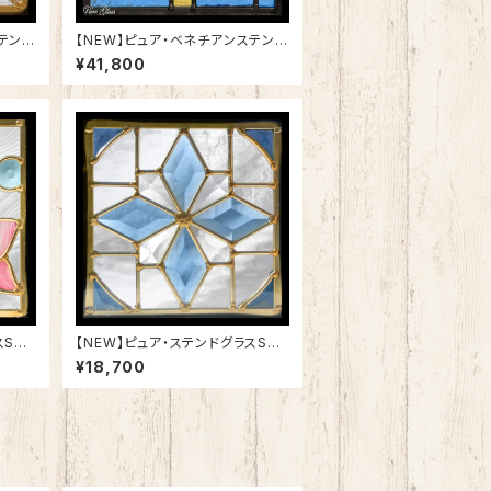
テンド
【NEW】ピュア・ベネチアンステンド
グラスSH-VD21
¥41,800
SH-
【NEW】ピュア・ステンドグラスSH-
D54
¥18,700