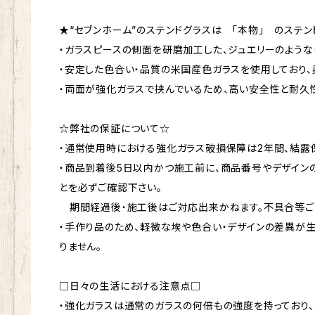
★“セブンホーム”のステンドグラスは 「本物」 のステン
・ガラスピースの側面を研磨加工した、ジュエリーのような
・安定した色合い・品質の米国産色ガラスを使用しており、
・両面が強化ガラスで挟んでいるため、高い安全性と耐久
☆弊社の保証について☆
・通常使用時における強化ガラス破損保障は2年間、結露保
・商品到着後5日以内かつ施工前に、商品番号やデザイン
とを必ずご確認下さい。
期間経過後・施工後はご対応出来かねます。不具合等ご
・手作り品のため、軽微な埃や色合い・デザインの差異が
りません。
□日々の生活における注意点□
・強化ガラスは通常のガラスの何倍もの強度を持っており