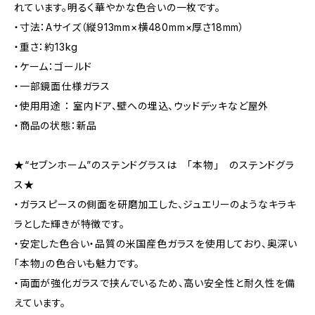
れています。明るく華やかな色合いの一枚です。
・寸法：Aサイズ（縦913mm×横480mm×厚さ18mm）
・重さ：約13kg
・ケーム：ゴールド
・一部鏡面仕様ガラス
・使用用途 ： 室内ドア、壁への埋込、ウッドデッキなど屋外
・商品の状態：新品
★“セブンホーム”のステンドグラスは 「本物」 のステンドグラ
ス★
・ガラスピースの側面を研磨加工した、ジュエリーのようなキラキ
ラとした輝きが特徴です。
・安定した色合い・品質の米国産色ガラスを使用しており、奥深い
「本物」の色合いも魅力です。
・両面が強化ガラスで挟んでいるため、高い安全性と耐久性を備
えています。