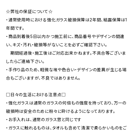
☆弊社の保証について☆
・通常使用時における強化ガラス破損保障は2年間、結露保障は1
年間です。
・商品到着後5日以内かつ施工前に、商品番号やデザインの間違
い、キズ・汚れ・破損等がないことを必ずご確認下さい。
期間経過後・施工後はご対応出来かねます。不具合等ございま
したらご連絡下さい。
・手作り品のため、軽微な埃や色合い・デザインの差異が生じる場
合もございますが、不良ではありません。
□日々の生活における注意点□
・強化ガラスは通常のガラスの何倍もの強度を持っており、万一の
破損時は安全のために粉々に砕けるようになっております。
・お手入れは、通常のガラス窓と同じです
・ガラスに触れるものは、タオルも含めて清潔で柔らかいものをご