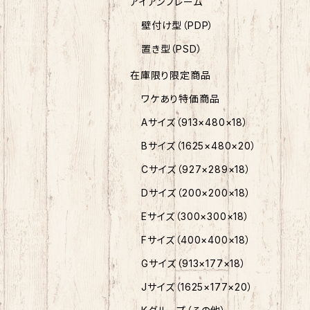
アイアンフレーム
壁付け型（PDP）
置き型（PSD）
在庫限り限定商品
ワケあり特価商品
Aサイズ（913×480×18）
Bサイズ（1625×480×20）
Cサイズ（927×289×18）
Dサイズ（200×200×18）
Eサイズ（300×300×18）
Fサイズ（400×400×18）
Gサイズ（913×177×18）
Jサイズ（1625×177×20）