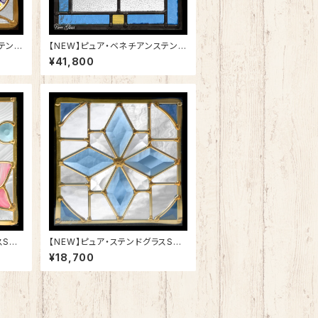
テンド
【NEW】ピュア・ベネチアンステンド
グラスSH-VD21
¥41,800
SH-
【NEW】ピュア・ステンドグラスSH-
D54
¥18,700