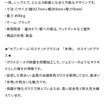
一枚。シンプルで、どんなお部屋にも合う万能なデザインです。
・寸法：Cサイズ（縦927mm×横289mm×厚さ18mm）
・重さ：約8kg
・ケーム：ブラック
・使用用途 ： 室内ドア、壁への埋込、ウッドデッキなど屋外
・商品の状態：新品
★“セブンホーム”のステンドグラスは 「本物」 のステンドグラ
ス★
・ガラスピースの側面を研磨加工した、ジュエリーのようなキラキ
ラとした輝きが特徴です。
・安定した色合い・品質の米国産色ガラスを使用しており、奥深い
「本物」の色合いも魅力です。
・両面が強化ガラスで挟んでいるため、高い安全性と耐久性を備
えています。