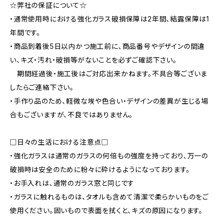
☆弊社の保証について☆
・通常使用時における強化ガラス破損保障は2年間、結露保障は1
年間です。
・商品到着後5日以内かつ施工前に、商品番号やデザインの間違
い、キズ・汚れ・破損等がないことを必ずご確認下さい。
期間経過後・施工後はご対応出来かねます。不具合等ございま
したらご連絡下さい。
・手作り品のため、軽微な埃や色合い・デザインの差異が生じる場
合もございますが、不良ではありません。
□日々の生活における注意点□
・強化ガラスは通常のガラスの何倍もの強度を持っており、万一の
破損時は安全のために粉々に砕けるようになっております。
・お手入れは、通常のガラス窓と同じです
・ガラスに触れるものは、タオルも含めて清潔で柔らかいものをご
使用ください。固いもので表面を拭くと、キズの原因になります。