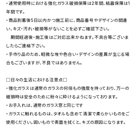
・通常使用時における強化ガラス破損保障は2年間、結露保障は1
年間です。
・商品到着後5日以内かつ施工前に、商品番号やデザインの間違
い、キズ・汚れ・破損等がないことを必ずご確認下さい。
期間経過後・施工後はご対応出来かねます。不具合等ございま
したらご連絡下さい。
・手作り品のため、軽微な埃や色合い・デザインの差異が生じる場
合もございますが、不良ではありません。
□日々の生活における注意点□
・強化ガラスは通常のガラスの何倍もの強度を持っており、万一の
破損時は安全のために粉々に砕けるようになっております。
・お手入れは、通常のガラス窓と同じです
・ガラスに触れるものは、タオルも含めて清潔で柔らかいものをご
使用ください。固いもので表面を拭くと、キズの原因になります。