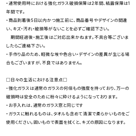
・通常使用時における強化ガラス破損保障は2年間、結露保障は1
年間です。
・商品到着後5日以内かつ施工前に、商品番号やデザインの間違
い、キズ・汚れ・破損等がないことを必ずご確認下さい。
期間経過後・施工後はご対応出来かねます。不具合等ございま
したらご連絡下さい。
・手作り品のため、軽微な埃や色合い・デザインの差異が生じる場
合もございますが、不良ではありません。
□日々の生活における注意点□
・強化ガラスは通常のガラスの何倍もの強度を持っており、万一の
破損時は安全のために粉々に砕けるようになっております。
・お手入れは、通常のガラス窓と同じです
・ガラスに触れるものは、タオルも含めて清潔で柔らかいものをご
使用ください。固いもので表面を拭くと、キズの原因になります。