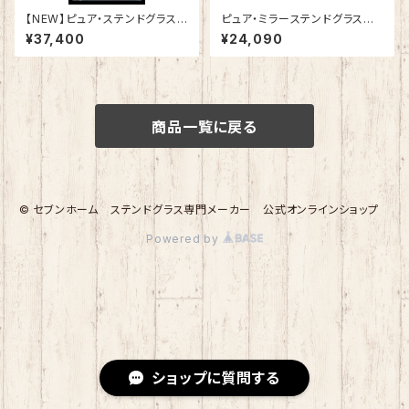
【NEW】ピュア・ステンドグラスS
ピュア・ミラーステンドグラス
H-K19
愛情の「バラ」SH-PS01
¥37,400
¥24,090
商品一覧に戻る
© セブンホーム ステンドグラス専門メーカー 公式オンラインショップ
Powered by
ショップに質問する