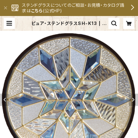
ステンドグラスについてのご相談・お見積・カタログ請
求は
こちら
(公式HP)
ピュア・ステンドグラスSH-K13 | セ
ブンホーム ステンドグラス専門メー
カー 公式オンラインショップ