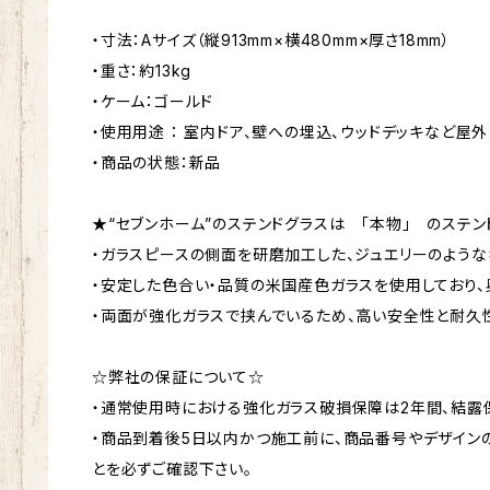
・寸法：Aサイズ（縦913mm×横480mm×厚さ18mm）
・重さ：約13kg
・ケーム：ゴールド
・使用用途 ： 室内ドア、壁への埋込、ウッドデッキなど屋外
・商品の状態：新品
★“セブンホーム”のステンドグラスは 「本物」 のステン
・ガラスピースの側面を研磨加工した、ジュエリーのような
・安定した色合い・品質の米国産色ガラスを使用しており、
・両面が強化ガラスで挟んでいるため、高い安全性と耐久
☆弊社の保証について☆
・通常使用時における強化ガラス破損保障は2年間、結露保
・商品到着後5日以内かつ施工前に、商品番号やデザイン
とを必ずご確認下さい。