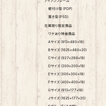
アイアンフレーム
壁付け型（PDP）
置き型（PSD）
在庫限り限定商品
ワケあり特価商品
Aサイズ（913×480×18）
Bサイズ（1625×480×20）
Cサイズ（927×289×18）
Dサイズ（200×200×18）
Eサイズ（300×300×18）
Fサイズ（400×400×18）
Gサイズ（913×177×18）
Jサイズ（1625×177×20）