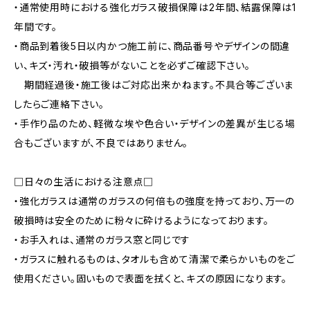
・通常使用時における強化ガラス破損保障は2年間、結露保障は1
年間です。
・商品到着後5日以内かつ施工前に、商品番号やデザインの間違
い、キズ・汚れ・破損等がないことを必ずご確認下さい。
期間経過後・施工後はご対応出来かねます。不具合等ございま
したらご連絡下さい。
・手作り品のため、軽微な埃や色合い・デザインの差異が生じる場
合もございますが、不良ではありません。
□日々の生活における注意点□
・強化ガラスは通常のガラスの何倍もの強度を持っており、万一の
破損時は安全のために粉々に砕けるようになっております。
・お手入れは、通常のガラス窓と同じです
・ガラスに触れるものは、タオルも含めて清潔で柔らかいものをご
使用ください。固いもので表面を拭くと、キズの原因になります。