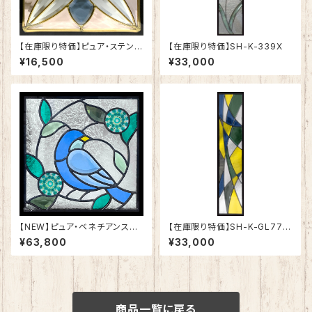
【在庫限り特価】ピュア・ステンド
【在庫限り特価】SH-K-339X
グラスSH-E-GL65
¥16,500
¥33,000
【NEW】ピュア・ベネチアンステ
【在庫限り特価】SH-K-GL77B
ンドグラスSH-VE11
K
¥63,800
¥33,000
商品一覧に戻る