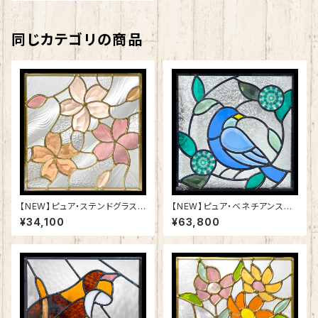
同じカテゴリの商品
【NEW】ピュア・ステンドグラスS
【NEW】ピュア・ベネチアンステ
H-E24
ンドグラスSH-VE11
¥34,100
¥63,800