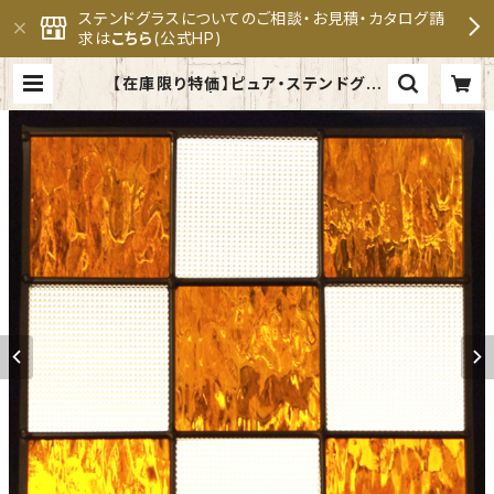
ステンドグラスについてのご相談・お見積・カタログ請
求は
こちら
(公式HP)
【在庫限り特価】ピュア・ステンドグラ
スSH-E114 | セブンホーム ステン
ドグラス専門メーカー 公式オンライ
ンショップ