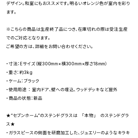
デザイン。和室にもおススメです。明るいオレンジ色が室内を彩り
ます。
※こちらの商品は生産終了品につき、在庫切れの際は受注生産
でのご対応となります。
ご希望の方は、詳細をお問い合わせください。
・寸法：Eサイズ（縦300mm×横300mm×厚さ18mm）
・重さ：約3kg
・ケーム：ブラック
・使用用途 ： 室内ドア、壁への埋込、ウッドデッキなど屋外
・商品の状態：新品
★“セブンホーム”のステンドグラスは 「本物」 のステンドグラ
ス★
・ガラスピースの側面を研磨加工した、ジュエリーのようなキラキ