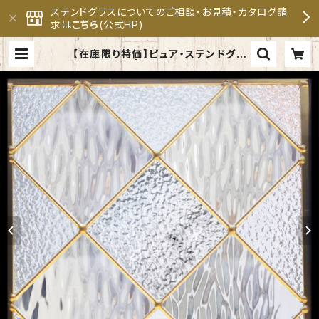
ステンドグラスについてのご相談・お見積・カタログ請
求は
こちら
(公式HP)
【在庫限り特価】ピュア・ステンドグラ
スSH-E121 | セブンホーム ステン
ドグラス専門メーカー 公式オンライ
ンショップ