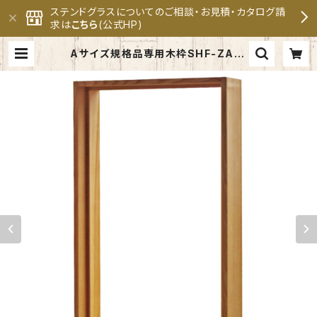
ステンドグラスについてのご相談・お見積・カタログ請
求は
こちら
(公式HP)
Aサイズ規格品専用木枠SHF-ZA1 |
セブンホーム ステンドグラス専門メ
ーカー 公式オンラインショップ