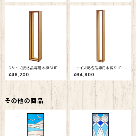
Gサイズ規格品専用木枠SHF-Z
Jサイズ規格品専用木枠SHF-Z
G1
J1
¥46,200
¥64,900
その他の商品