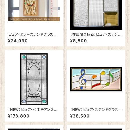
ピュア・ミラーステンドグラス
【在庫限り特価】ピュア・ステンド
夢を守る「ドリームキャッチャー」
グラスSH-K-W52
¥24,090
¥8,800
SH-PS02
【NEW】ピュア・ベネチアンステ
【NEW】ピュア・ステンドグラスS
ンドグラスSH-VA01
H-K18
¥173,800
¥38,500