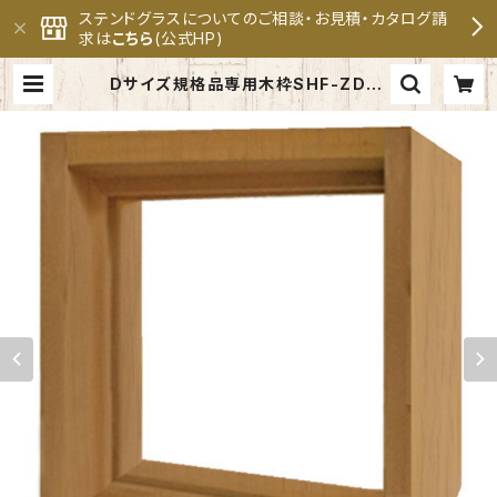
ステンドグラスについてのご相談・お見積・カタログ請
求は
こちら
(公式HP)
Dサイズ規格品専用木枠SHF-ZD1 |
セブンホーム ステンドグラス専門メ
ーカー 公式オンラインショップ