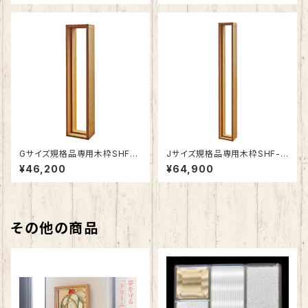
Gサイズ規格品専用木枠SHF-Z
Jサイズ規格品専用木枠SHF-Z
G1
J1
¥46,200
¥64,900
その他の商品