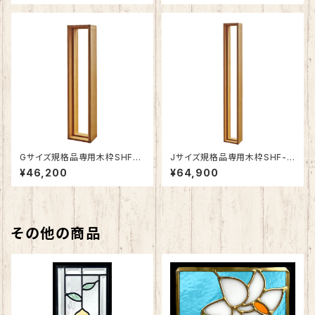
Gサイズ規格品専用木枠SHF-Z
Jサイズ規格品専用木枠SHF-Z
G1
J1
¥46,200
¥64,900
その他の商品