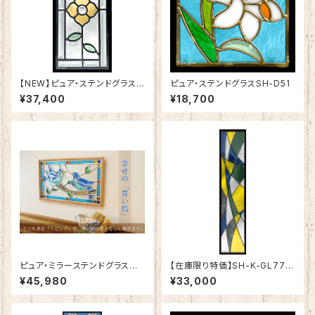
【NEW】ピュア・ステンドグラスS
ピュア・ステンドグラスSH-D51
H-K19
¥37,400
¥18,700
ピュア・ミラーステンドグラス
【在庫限り特価】SH-K-GL77B
幸せの「青い鳥」SH-PR01
K
¥45,980
¥33,000