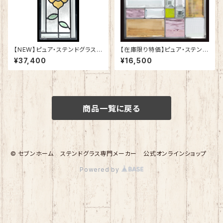
【NEW】ピュア・ステンドグラスS
【在庫限り特価】ピュア・ステンド
H-K19
グラスSH-E11R
¥37,400
¥16,500
商品一覧に戻る
© セブンホーム ステンドグラス専門メーカー 公式オンラインショップ
Powered by