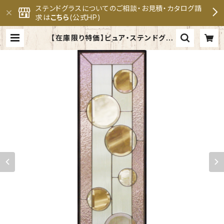
ステンドグラスについてのご相談・お見積・カタログ請
求は
こちら
(公式HP)
【在庫限り特価】ピュア・ステンドグラ
スSH-C-GL109 | セブンホーム ス
テンドグラス専門メーカー 公式オン
ラインショップ