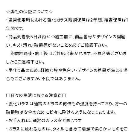
☆弊社の保証について☆
・通常使用時における強化ガラス破損保障は2年間、結露保障は1
年間です。
・商品到着後5日以内かつ施工前に、商品番号やデザインの間違
い、キズ・汚れ・破損等がないことを必ずご確認下さい。
期間経過後・施工後はご対応出来かねます。不具合等ございま
したらご連絡下さい。
・手作り品のため、軽微な埃や色合い・デザインの差異が生じる場
合もございますが、不良ではありません。
□日々の生活における注意点□
・強化ガラスは通常のガラスの何倍もの強度を持っており、万一の
破損時は安全のために粉々に砕けるようになっております。
・お手入れは、通常のガラス窓と同じです
・ガラスに触れるものは、タオルも含めて清潔で柔らかいものをご