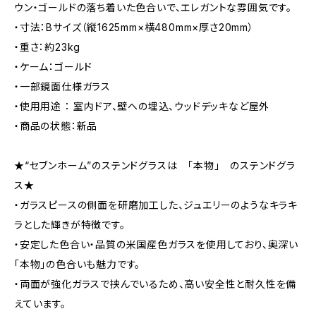
ウン・ゴールドの落ち着いた色合いで、エレガントな雰囲気です。
・寸法：Bサイズ（縦1625mm×横480mm×厚さ20mm）
・重さ：約23kg
・ケーム：ゴールド
・一部鏡面仕様ガラス
・使用用途 ： 室内ドア、壁への埋込、ウッドデッキなど屋外
・商品の状態：新品
★“セブンホーム”のステンドグラスは 「本物」 のステンドグラ
ス★
・ガラスピースの側面を研磨加工した、ジュエリーのようなキラキ
ラとした輝きが特徴です。
・安定した色合い・品質の米国産色ガラスを使用しており、奥深い
「本物」の色合いも魅力です。
・両面が強化ガラスで挟んでいるため、高い安全性と耐久性を備
えています。