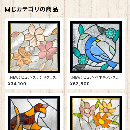
同じカテゴリの商品
【NEW】ピュア・ステンドグラスS
【NEW】ピュア・ベネチアンステ
H-E24
ンドグラスSH-VE11
¥34,100
¥63,800