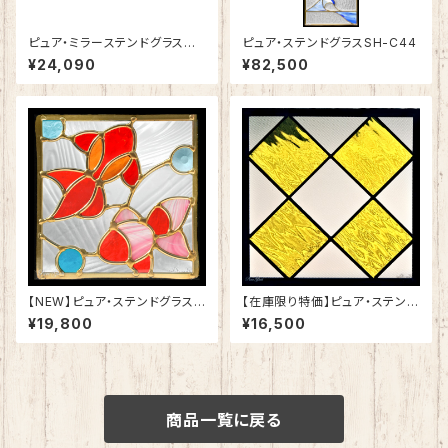
ピュア・ミラーステンドグラス
ピュア・ステンドグラスSH-C44
愛情の「バラ」SH-PS01
¥24,090
¥82,500
【NEW】ピュア・ステンドグラスS
【在庫限り特価】ピュア・ステンド
H-D55
グラスSH-E124
¥19,800
¥16,500
商品一覧に戻る