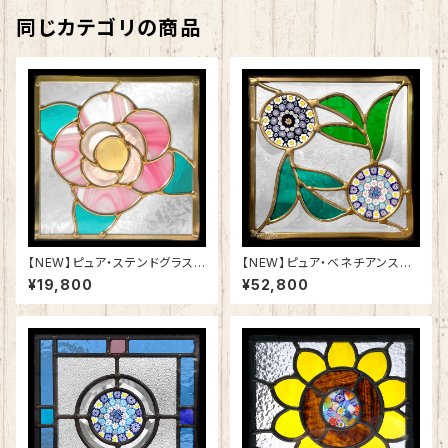
同じカテゴリの商品
【NEW】ピュア・ステンドグラスS
【NEW】ピュア・ベネチアンステ
H-D53
ンドグラスSH-VD28
¥19,800
¥52,800