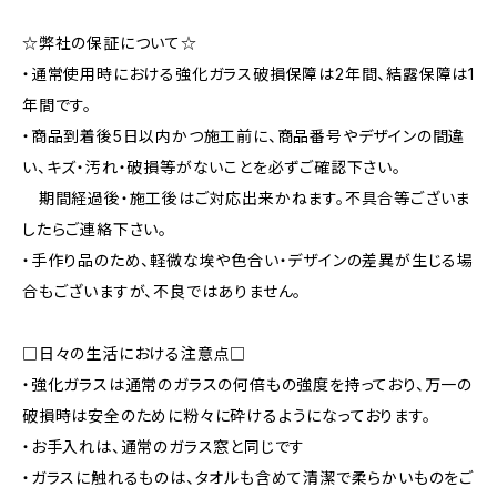
☆弊社の保証について☆
・通常使用時における強化ガラス破損保障は2年間、結露保障は1
年間です。
・商品到着後5日以内かつ施工前に、商品番号やデザインの間違
い、キズ・汚れ・破損等がないことを必ずご確認下さい。
期間経過後・施工後はご対応出来かねます。不具合等ございま
したらご連絡下さい。
・手作り品のため、軽微な埃や色合い・デザインの差異が生じる場
合もございますが、不良ではありません。
□日々の生活における注意点□
・強化ガラスは通常のガラスの何倍もの強度を持っており、万一の
破損時は安全のために粉々に砕けるようになっております。
・お手入れは、通常のガラス窓と同じです
・ガラスに触れるものは、タオルも含めて清潔で柔らかいものをご