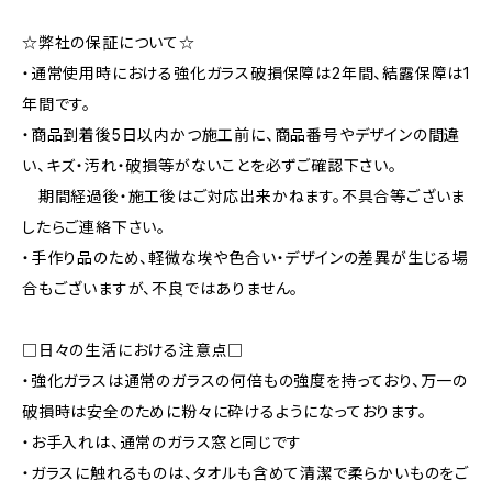
☆弊社の保証について☆
・通常使用時における強化ガラス破損保障は2年間、結露保障は1
年間です。
・商品到着後5日以内かつ施工前に、商品番号やデザインの間違
い、キズ・汚れ・破損等がないことを必ずご確認下さい。
期間経過後・施工後はご対応出来かねます。不具合等ございま
したらご連絡下さい。
・手作り品のため、軽微な埃や色合い・デザインの差異が生じる場
合もございますが、不良ではありません。
□日々の生活における注意点□
・強化ガラスは通常のガラスの何倍もの強度を持っており、万一の
破損時は安全のために粉々に砕けるようになっております。
・お手入れは、通常のガラス窓と同じです
・ガラスに触れるものは、タオルも含めて清潔で柔らかいものをご