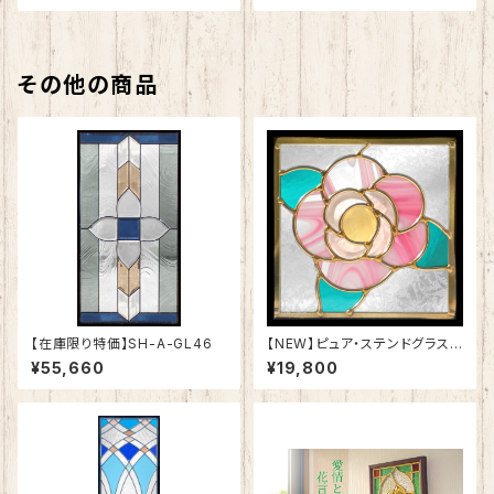
その他の商品
【在庫限り特価】SH-A-GL46
【NEW】ピュア・ステンドグラスS
H-D53
¥55,660
¥19,800